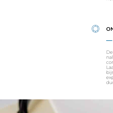
O
De 
na
co
La
bi
ex
du