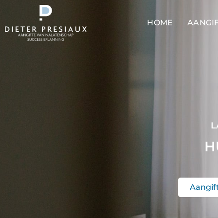
HOME
AANGI
L
H
Aangif