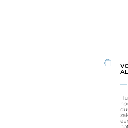
V
AL
Hu
ho
duu
zak
ee
not