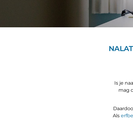
NALAT
Is je n
mag de
Daardoor
Als
erfbe