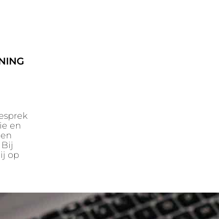
NING
esprek
tie en
een
 Bij
ij op