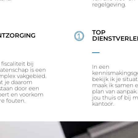
regelgeving.
TOP
NTZORGING
DIENSTVERLE
fiscaliteit bij
In een
latenschap is een
kennismakingsg
mplex vakgebied.
bekijk ik je situa
at je daarom
maak ik samen 
jstaan door een
plan van aanpak.
pert en voorkom
jou thuis of bij m
re fouten.
kantoor.