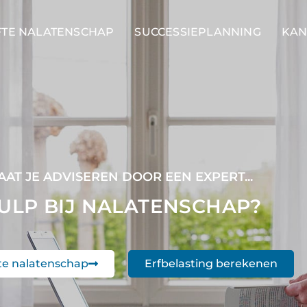
FTE NALATENSCHAP
SUCCESSIEPLANNING
KAN
AAT JE ADVISEREN DOOR EEN EXPERT...
ULP BIJ NALATENSCHAP?
te nalatenschap
Erfbelasting berekenen