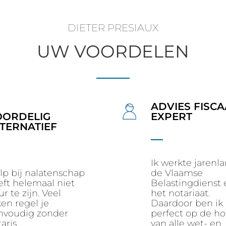
DIETER PRESIAUX
UW VOORDELEN
ADVIES FISCA
OORDELIG
EXPERT
TERNATIEF
Ik werkte jarenla
lp bij nalatenschap
de Vlaamse
eft helemaal niet
Belastingdienst 
r te zijn. Veel
het notariaat.
en regel je
Daardoor ben ik
nvoudig zonder
perfect op de h
aris.
van alle wet- en