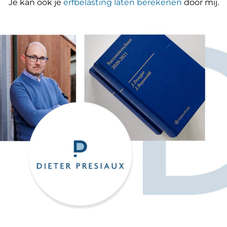
Je kan ook je
erfbelasting laten berekenen
door mij.