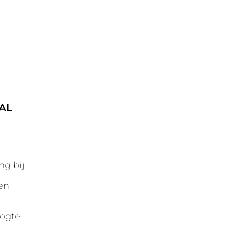
AL
ng bij
en
oogte